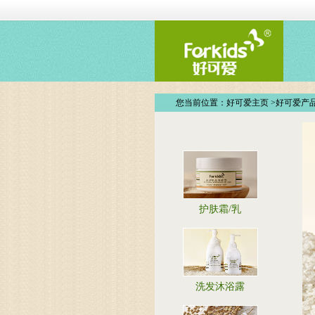
您当前位置：
好可爱主页
>
好可爱产
护肤霜/乳
洗发沐浴露