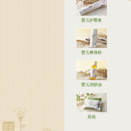
婴儿护臀膏
婴儿爽身粉
婴儿润肤油
其他